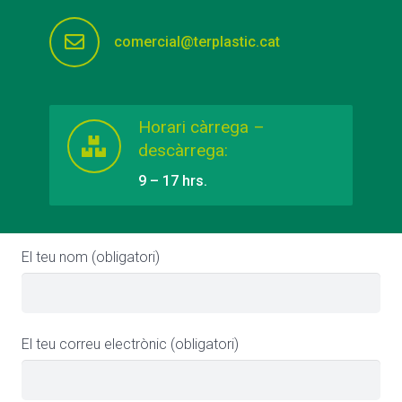
comercial@terplastic.cat
Horari càrrega –
descàrrega:
9 – 17 hrs.
El teu nom (obligatori)
El teu correu electrònic (obligatori)